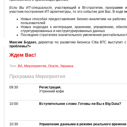
Если Вы ИТ-специалист
, участвующий в BI-стратегии, программе 
участник построения ИТ-архитектуры, то это событие для Вас. В ходе 
Новых способах предоставления бизнес-аналитики на рабочих м
пользователей
Новых подходах к интеграции, хранению, управлению, обес
структурированных и неструктурированных данных
Последних стратегиях значительного увеличения рентабельнос
Максим Бодае
в, директор по развитию бизнеса
Citia BTC выступит 
проблемы?»
Ждем Вас!
Теги:
BA
,
Мероприятие
,
Oracle
,
Украина
Программа Мероприятия
09:30
Регистрация.
Утренний кофе
10:00
Вступительное слово: Готовы ли Вы к Big Data?
10:30
Управление данными в режиме реального времени