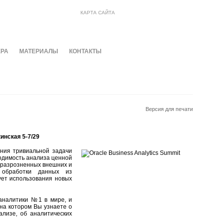
КАРТА САЙТА
ЕРА
МАТЕРИАЛЫ
КОНТАКТЫ
Версия для печати
инская 5-7/29
ения тривиальной задачи
одимость анализа ценной
 разрозненных внешних и
 обработки данных из
ует использования новых
-аналитики №1 в мире, и
на котором Вы узнаете о
ализе, об аналитических