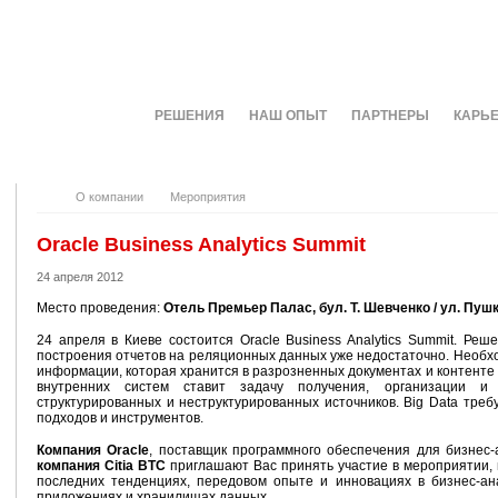
О КОМПАНИИ
РЕШЕНИЯ
НАШ ОПЫТ
ПАРТНЕРЫ
КАРЬ
О компании
Мероприятия
Oracle Business Analytics Summit
24 апреля 2012
Место проведения:
Отель Премьер Палас, бул. Т. Шевченко / ул. Пушк
24 апреля в Киеве состоится Oracle Business Analytics Summit. Реш
построения отчетов на реляционных данных уже недостаточно. Необх
информации, которая хранится в разрозненных документах и контенте
внутренних систем ставит задачу получения, организации и
структурированных и неструктурированных источников. Big Data треб
подходов и инструментов.
Компания Oracle
, поставщик программного обеспечения для бизнес
компания Citia BTC
приглашают Вас принять участие в мероприятии, 
последних тенденциях, передовом опыте и инновациях в бизнес-ан
приложениях и хранилищах данных.