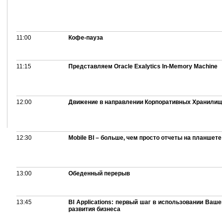
11:00
Кофе-пауза
11:15
Представляем Oracle Exalytics In-Memory Machine
12:00
Движение в направлении Корпоративных Хранилищ 
12:30
Mobile BI – больше, чем просто отчеты на планшете
13:00
Обеденный перерыв
13:45
BI Applications: первый шаг в использовании Ваш
развития бизнеса