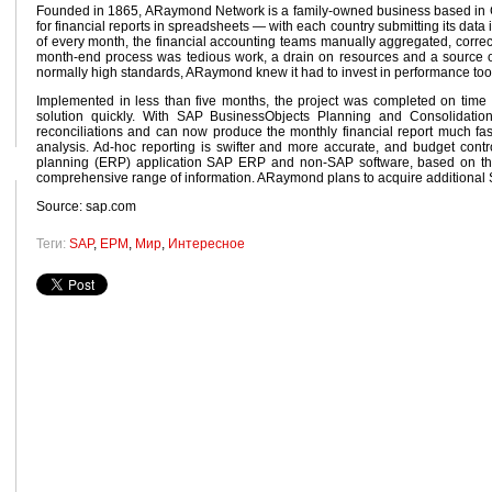
Founded in 1865, ARaymond Network is a family-owned business based in Gre
for financial reports in spreadsheets — with each country submitting its data 
of every month, the financial accounting teams manually aggregated, correct
month-end process was tedious work, a drain on resources and a source of p
normally high standards, ARaymond knew it had to invest in performance tool
Implemented in less than five months, the project was completed on time
solution quickly. With SAP BusinessObjects Planning and Consolidatio
reconciliations and can now produce the monthly financial report much fast
analysis. Ad-hoc reporting is swifter and more accurate, and budget contr
planning (ERP) application SAP ERP and non-SAP software, based on the
comprehensive range of information. ARaymond plans to acquire additional 
Source: sap.com
Теги:
SAP
,
EPM
,
Мир
,
Интересное