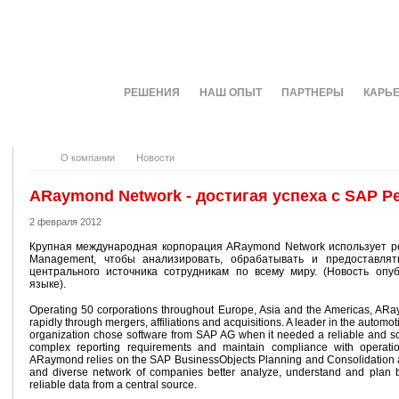
О КОМПАНИИ
РЕШЕНИЯ
НАШ ОПЫТ
ПАРТНЕРЫ
КАРЬ
О компании
Новости
АRaymond Network - достигая успеха с SAP P
2 февраля 2012
Крупная международная корпорация АRaymond Network использует р
Management, чтобы анализировать, обрабатывать и предоставля
центрального источника сотрудникам по всему миру. (Новость опу
языке).
Operating 50 corporations throughout Europe, Asia and the Americas, A
rapidly through mergers, affiliations and acquisitions. A leader in the automoti
organization chose software from SAP AG when it needed a reliable and s
complex reporting requirements and maintain compliance with operation
ARaymond relies on the SAP BusinessObjects Planning and Consolidation app
and diverse network of companies better analyze, understand and plan by
reliable data from a central source.