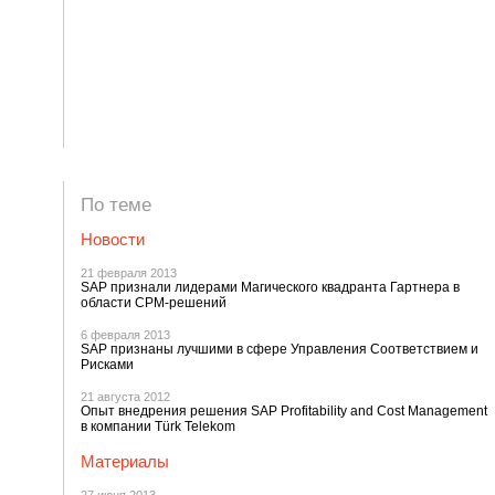
По теме
Новости
21 февраля 2013
SAP признали лидерами Магического квадранта Гартнера в
области CPM-решений
6 февраля 2013
SAP признаны лучшими в сфере Управления Соответствием и
Рисками
21 августа 2012
Опыт внедрения решения SAP Profitability and Cost Management
в компании Türk Telekom
Материалы