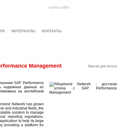
КАРТА САЙТА
ЕРА
МАТЕРИАЛЫ
КОНТАКТЫ
erformance Management
Версия для печати
ешения SAP Performance
ть надежные данные из
бликована на английском
Raymond Network has grown
ve and industrial fields, the
calable solution to manage
al reporting regulations.
lication to help its large
 providing a platform for