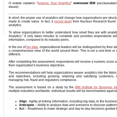
О новом сервисе "
Analyze Your Analytics
"
компании IBM
рассказывае
языке)
In short, the proper use of analytics will change how organizations are str
made to create value. In fact, a
recent study
from Nucleus Research found tha
analytics.
To allow organizations to better understand how smart they are with analyt
Analytics." It only takes minutes to complete and provides respondents wit
information, compared to its industry peers.
In the era of
big data
, organizational leaders will be distinguished by their a
a comprehensive view of the world around them. This is not a one-time or one
different.
After completing the assessment, respondents will receive a numeric score
their organization's business objectives.
The recommendations will help organizations weave analytics into the fabric 
and objectives, including growing, retaining and satisfying customers, i
managing risk, fraud and regulatory compliance.
The assessment is based on a study by the
IBM Institute for Business V
multiple industries worldwide. Individual results will be benchmarked against
Align
- Agility at linking information, including big data, to the busines
Anticipate
– Ability to analyze data and scenarios to discover pattern
Act
– Readiness to make strategic and day-to-day decisions guided by