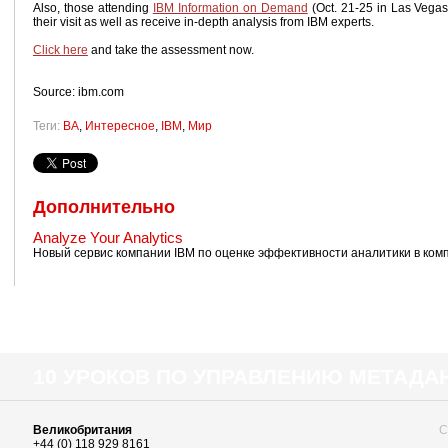
Also, those attending
IBM Information on Demand
(Oct. 21-25 in Las Vegas)
their visit as well as receive in-depth analysis from IBM experts.
Click here
and take the assessment now.
Source: ibm.com
Теги:
BA
,
Интересное
,
IBM
,
Мир
Дополнительно
Analyze Your Analytics
Новый сервис компании IBM по оценке эффективности аналитики в ком
10 УРОКОВ ПО УПРАВЛЕНИЮ МЕТАД
Великобритания
С
+44 (0) 118 929 8161