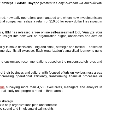
т эксперт
Тимоти Пауэрс.
(Материал опубликован на английском
uctured, how daily operations are managed and where new investments are
t companies realize a return of $10.66 for every dollar they invest in
ics, IBM has released a free online self-assessment tool, "Analyze Your
h insight into how well an organization aligns, anticipates and acts on
bility to make decisions – big and small, strategic and tactical – based on
-size-fits-all exercise. Each organization’s analytical journey is quite
 and customized recommendations based on the responses, job roles and
of their business and culture, with focused efforts on key business areas
ncreasing operational efficiency, transforming financial processes or
alue
surveying more than 4,500 executives, managers and analysts in
 that study and progress rated in three areas:
s strategy.
s to help organizations plan and forecast.
 sound and timely analytical insights.