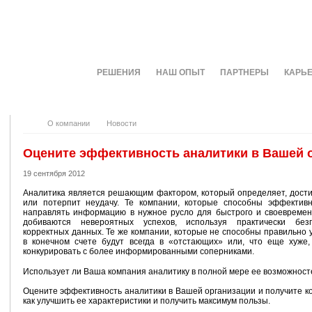
О КОМПАНИИ
РЕШЕНИЯ
НАШ ОПЫТ
ПАРТНЕРЫ
КАРЬ
О компании
Новости
Оцените эффективность аналитики в Вашей 
19 сентября 2012
Аналитика является решающим фактором, который определяет, дости
или потерпит неудачу. Те компании, которые способны эффективн
направлять информацию в нужное русло для быстрого и своевремен
добиваются невероятных успехов, используя практически без
корректных данных. Те же компании, которые не способны правильно 
в конечном счете будут всегда в «отстающих» или, что еще хуже,
конкурировать с более информированными соперниками.
Использует ли Ваша компания аналитику в полной мере ее возможност
Оцените эффективность аналитики в Вашей организации и получите к
как улучшить ее характеристики и получить максимум пользы.