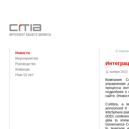
О КОМПАНИ
КОНТАКТЫ
О компа
Новости
Мероприятия
Интеграц
Руководство
Команда
11 ноября 2013
Нам 10 лет
Компания C
управлению д
процесса инт
подробнее о 
сайте. (Новос
Collibra, a 
announced it h
InfoSphere pla
(IOD) conferen
able to immed
Governance Cen
to leverage 