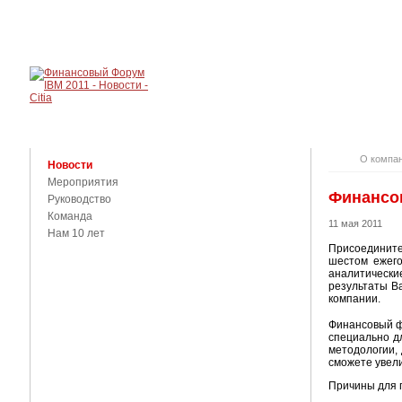
О КОМПАНИ
КОНТАКТЫ
О компа
Новости
Мероприятия
Финансо
Руководство
Команда
11 мая 2011
Нам 10 лет
Присоединит
шестом ежего
аналитически
результаты В
компании.
Финансовый фо
специально д
методологии,
сможете увели
Причины для 