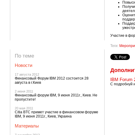
Повыси
Получи
деятел
Оценит
поддер
Поддер
ужестр
Участие в фор
Теги:
Меропри
По теме
Новости
Дополни
17 августа 2012
Финансовый Форум IBM 2012 состоится 28
IBM Forum 
августа в г.Киев
С подробнуй 
2 июня 2011
Финансовый форум IBM, 9 июня 2011г., Киев. Не
пропустите!
20 мая 2011
Citia BTC примет участие в финансовом форуме
IBM, 9 июня 2011г., Киев, Украина
Материалы