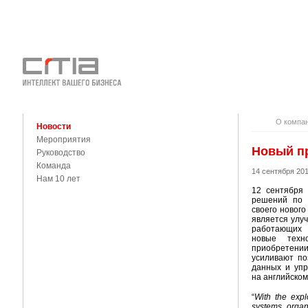
О КОМПАНИ
КОНТАКТЫ
О компа
Новости
Мероприятия
Новый пр
Руководство
Команда
14 сентября 20
Нам 10 лет
12 сентября 
решений по 
своего нового
является улу
работающих 
новые техн
приобретении
усиливают по
данных и упр
на английском
“
With the exp
systems, organ