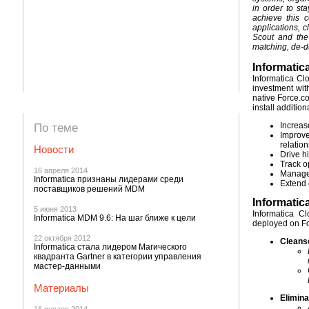
in order to st
achieve this 
applications, c
Scout and the
matching, de-du
Informatic
Informatica C
investment wit
native Force.co
install additio
Increas
По теме
Improv
relation
Новости
Drive h
Track op
16 апреля 2014
Manage a
Informatica признаны лидерами среди
Extend c
поставщиков решений MDM
Informati
5 июня 2013
Informatica C
Informatica MDM 9.6: На шаг ближе к цели
deployed on Fo
22 октября 2012
Cleanse
Informatica стала лидером Магического
квадранта Gartner в категории управления
мастер-данными
Материалы
Elimina