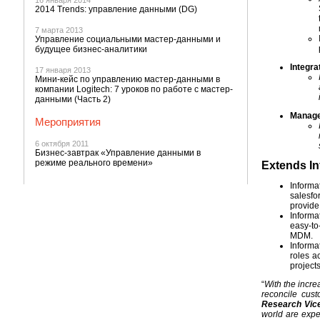
16 января 2014
2014 Trends: управление данными (DG)
7 марта 2013
Управление социальными мастер-данными и
будущее бизнес-аналитики
Integra
17 января 2013
Мини-кейс по управлению мастер-данными в
компании Logitech: 7 уроков по работе с мастер-
данными (Часть 2)
Manage 
Мероприятия
6 октября 2011
Бизнес-завтрак «Управление данными в
режиме реального времени»
Extends In
Informa
salesfo
provide
Informa
easy-to
MDM.
Informa
roles a
project
“
With the incre
reconcile cus
Research Vice
world are expe