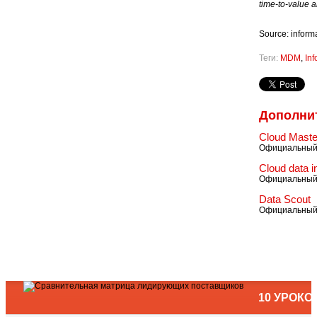
time-to-value a
Source: inform
Теги:
MDM
,
Inf
Дополни
Cloud Mast
Официальный 
Cloud data i
Официальный 
Data Scout
Официальный 
10 УРОК