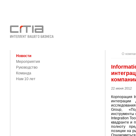
О КОМПАНИ
КОНТАКТЫ
О компа
Новости
Мероприятия
Informat
Руководство
интеграц
Команда
компании
Нам 10 лет
22 июня 2012
Корпорация I
интеграции
исследования
Group, «По
инструменты 
Integration T
квадранте и 
полноту пре
позиции на ры
Ознакомиться 