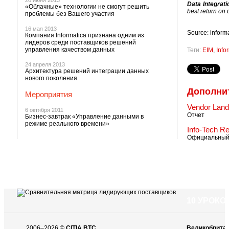
20 июня 2013
Data Integrati
«Облачные» технологии не смогут решить
best return on 
проблемы без Вашего участия
16 мая 2013
Source: inform
Компания Informatica признана одним из
лидеров среди поставщиков решений
управления качеством данных
Теги:
EIM
,
Info
24 апреля 2013
Архитектура решений интеграции данных
нового поколения
Дополни
Мероприятия
Vendor Lands
6 октября 2011
Отчет
Бизнес-завтрак «Управление данными в
режиме реального времени»
Info-Tech R
Официальный 
10 УРОК
2006–2026 ©
CITIA BTC
Великобрита