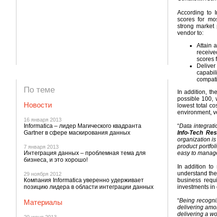
According to 
scores for mos
strong market 
vendor to:
Attain 
receive
scores f
Deliver
capabil
compati
По теме
In addition, t
possible 100, 
Новости
lowest total c
environment, 
16 января 2013
Informatica – лидер Магического квадранта
“
Data integrati
Gartner в сфере маскирования данных
Info-Tech Re
organization is
product portfol
7 января 2013
Интеграция данных – проблемная тема для
easy to manage 
бизнеса, и это хорошо!
In addition t
understand the 
29 ноября 2012
Компания Informatica уверенно удерживает
business requi
позицию лидера в области интеграции данных
investments in 
“
Being recogni
Материалы
delivering amon
delivering a wo