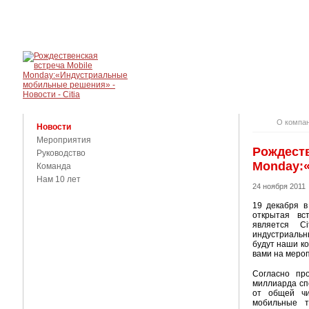
О КОМПАНИ
КОНТАКТЫ
О компа
Новости
Мероприятия
Рождеств
Руководство
Monday:
Команда
Нам 10 лет
24 ноября 2011
19 декабря в
открытая вс
является C
индустриаль
будут наши ко
вами на меро
Согласно про
миллиарда сп
от общей чи
мобильные т