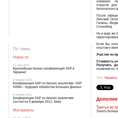
собирает лу
отрасли для
безопасного д
После офици
Липский Особ
Галины Медве
Consulting.
Ну и куда же 
гарантирован
Если Вы полн
опытом и явля
По теме
Участие по п
Новости
Стоимость уч
Получить д
21 мая 2013
Крупнейшая бизнес-конференция SAP в
позвонив по т
Украине!
Теги:
Украина
2 января 2013
Конференция SAP по бизнес-аналитике: SAP
HANA – будущее обработки Больших Данных
9 ноября 2012
Конференции SAP по бизнес-аналитике
Дополни
состоится 5 декабря 2012, Киев
Третья встр
Материалы
Узнать больше