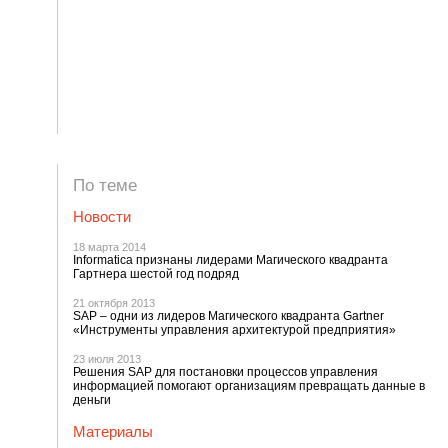
По теме
Новости
18 марта 2014
Informatica признаны лидерами Магического квадранта
Гартнера шестой год подряд
21 октября 2013
SAP – одни из лидеров Магического квадранта Gartner
«Инструменты управления архитектурой предприятия»
23 июля 2013
Решения SAP для постановки процессов управления
информацией помогают организациям превращать данные в
деньги
Материалы