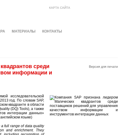
КАРТА САЙТА
ЕРА
МАТЕРИАЛЫ
КОНТАКТЫ
 квадрантов среди
Версия для печати
твом информации и
мой исследовательской
2013 год. По словам SAP,
ком квадранте в области
lity (DQ) Tools), а также
нтов интеграции данных»
а английском языке)
 full range of data quality
ation and enrichment. They
 including recognition of