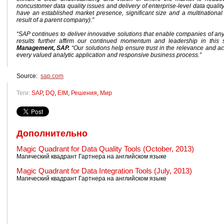
noncustomer data quality issues and delivery of enterprise-level data quali
have an established market presence, significant size and a multinational
result of a parent company).”
“SAP continues to deliver innovative solutions that enable companies of any
results further affirm our continued momentum and leadership in this
Management, SAP.
“Our solutions help ensure trust in the relevance and ac
every valued analytic application and responsive business process.”
Source:
sap.com
Теги:
SAP
,
DQ
,
EIM
,
Решения
,
Мир
Дополнительно
Magic Quadrant for Data Quality Tools (October, 2013)
Магический квадрант Гартнера на английском языке
Magic Quadrant for Data Integration Tools (July, 2013)
Магический квадрант Гартнера на английском языке