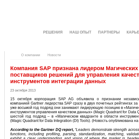
О КОМПАНИИ
РЕШЕНИЯ
НАШ ОПЫТ
ПАРТНЕРЫ
КАРЬ
О компании
Новости
Компания SAP признана лидером Магических
поставщиков решений для управления качес
инструментов интеграции данных
23 октября 2013
15 октября корпорация SAP AG объявила о признании независи
компанией Gartner лидерства SAP сразу в двух почетных рейтингах за 
уже восьмой год подряд они занимают лидирующую позицию в «Магичес
инструментов управления качеством данных» (Magic Quadrant for Data Qua
шестой год подряд – в «Магическом квадранте в области инструме
(Magic Quadrant for Data Integration (DI) Tools). (Новость опубликована н
According to the Gartner DQ report,
“Leaders demonstrate strength across a
functions, including profiling, parsing, standardization, matching, valid
exhibit a clear understanding and vision of where the market is headed,