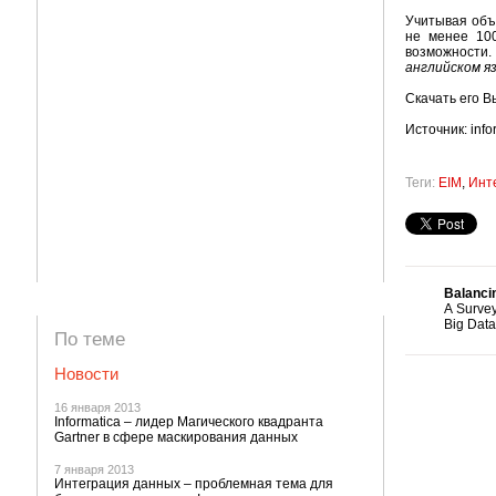
Учитывая объ
не менее 10
возможности.
английском я
Скачать его В
Источник: info
Теги:
EIM
,
Инт
Balancin
A Survey
Big Data
По теме
Новости
16 января 2013
Informatica – лидер Магического квадранта
Gartner в сфере маскирования данных
7 января 2013
Интеграция данных – проблемная тема для