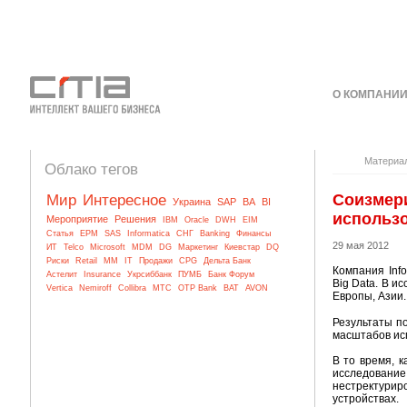
О КОМПАНИ
КОНТАКТЫ
Материа
Облако тегов
Соизмери
Мир
Интересное
Украина
SAP
BA
BI
использо
Мероприятие
Решения
IBM
Oracle
DWH
EIM
Статья
EPM
SAS
Informatica
СНГ
Banking
Финансы
29 мая 2012
ИТ
Telco
Microsoft
MDM
DG
Маркетинг
Киевстар
DQ
Риски
Retail
MM
IT
Продажи
CPG
Дельта Банк
Компания Inf
Астелит
Insurance
Укрсиббанк
ПУМБ
Банк Форум
Big Data. В и
Vertica
Nemiroff
Collibra
МТС
OTP Bank
BAT
AVON
Европы, Азии.
Результаты п
масштабов исп
В то время, 
исследован
нестректурир
устройствах.