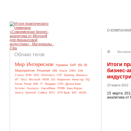
О КОМПАНИ
КОНТАКТЫ
Материа
Облако тегов
Итоги пр
Мир
Интересное
Украина
SAP
BA
BI
бизнес-а
Мероприятие
Решения
IBM
Oracle
DWH
EIM
Статья
EPM
SAS
Informatica
СНГ
Banking
Финансы
индустр
ИТ
Telco
Microsoft
MDM
DG
Маркетинг
Киевстар
DQ
Риски
Retail
MM
IT
Продажи
CPG
Дельта Банк
23 марта 2012
Астелит
Insurance
Укрсиббанк
ПУМБ
Банк Форум
Vertica
Nemiroff
Collibra
МТС
OTP Bank
BAT
AVON
15 марта 201
аналитика от 