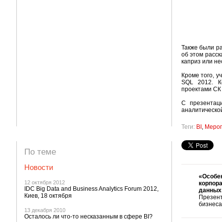
Также были р
об этом расск
каприз или н
Кроме того, у
SQL 2012. К
проектами СК
С презентац
аналитической
Теги:
BI
,
Меро
По теме
Новости
«Особ
12 октября 2012
корпора
IDC Big Data and Business Analytics Forum 2012,
данных
Киев, 18 октября
Презен
бизнеса
13 декабря 2010
Осталось ли что-то несказанным в сфере BI?