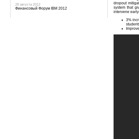
dropout mitiga
28 августа 2012
system that gi
Финансовый Форум IBM 2012
intervene early
3% incre
student
Improve