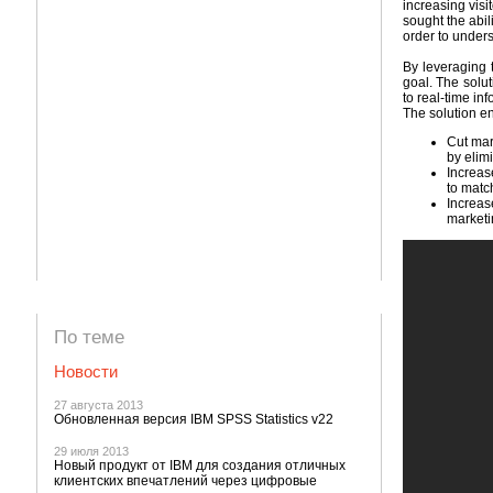
increasing visi
sought the abil
order to unders
By leveraging
goal. The solu
to real-time i
The solution e
Cut mar
by elim
Increas
to matc
Increas
marketi
По теме
Новости
27 августа 2013
Обновленная версия IBM SPSS Statistics v22
29 июля 2013
Новый продукт от IBM для создания отличных
клиентских впечатлений через цифровые