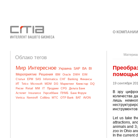
О КОМПАНИ
КОНТАКТЫ
Материа
Облако тегов
Преобраз
Мир
Интересное
Украина
SAP
BA
BI
помощью
Мероприятие
Решения
IBM
Oracle
DWH
EIM
Статья
EPM
SAS
Informatica
СНГ
Banking
Финансы
19 сентября 20
ИТ
Telco
Microsoft
MDM
DG
Маркетинг
Киевстар
DQ
Риски
Retail
MM
IT
Продажи
CPG
Дельта Банк
В эру цифров
Астелит
Insurance
Укрсиббанк
ПУМБ
Банк Форум
количества д
Vertica
Nemiroff
Collibra
МТС
OTP Bank
BAT
AVON
лишь немног
неструктурир
инструментов 
Let us take t
attractions, a
animals and 3,0
zoo in Ohio and
In the current 