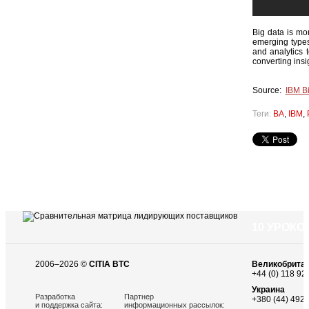
Big data is mor
emerging types
and analytics 
converting insi
Source:
IBM Bi
Теги:
BA
,
IBM
,
10 УРОК
2006–2026 ©
CITIA BTC
Великобрита
+44 (0) 118 92
Украина
Разработка
Партнер
+380 (44) 492 
и поддержка сайта:
информационных рассылок: