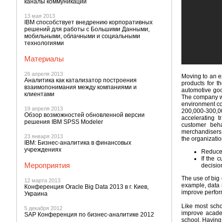
каналы коммуникации
13 мая 2013
IBM способствует внедрению корпоративных
решений для работы с Большими Данными,
мобильными, облачными и социальными
технологиями
Материалы
26 апреля 2013
Moving to an ex
Аналитика как катализатор построения
products for t
взаимопонимания между компаниями и
automotive goo
клиентами
The company wan
environment co
19 апреля 2013
200,000-300,00
Обзор возможностей обновленной версии
accelerating t
решения IBM SPSS Modeler
customer beh
merchandisers 
23 января 2013
the organizatio
IBM: Бизнес-аналитика в финансовых
учреждениях
Reduced
If the 
Мероприятия
decisio
The use of big 
12 марта 2013
example, data 
Конференция Oracle Big Data 2013 в г. Киев,
improve perfor
Украина
Like most sch
5 декабря 2012
improve acade
SAP Конференция по бизнес-аналитике 2012
school. Having 