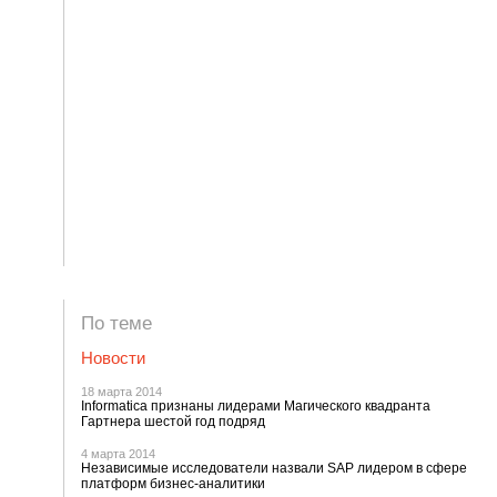
По теме
Новости
18 марта 2014
Informatica признаны лидерами Магического квадранта
Гартнера шестой год подряд
4 марта 2014
Независимые исследователи назвали SAP лидером в сфере
платформ бизнес-аналитики