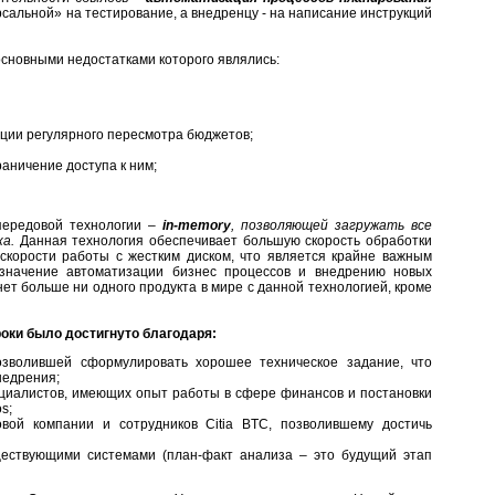
рсальной» на тестирование, а внедренцу - на написание инструкций
основными недостатками которого являлись:
ации регулярного пересмотра бюджетов;
аничение доступа к ним;
передовой технологии –
in-memory
, позволяющей загружать все
а.
Данная технология обеспечивает большую скорость обработки
 скорости работы с жестким диском, что является крайне важным
значение автоматизации бизнес процессов и внедрению новых
ет больше ни одного продукта в мире с данной технологией, кроме
оки было достигнуто благодаря:
озволившей сформулировать хорошее техническое задание, что
недрения;
циалистов, имеющих опыт работы в сфере финансов и постановки
s;
вой компании и сотрудников Citia BTC, позволившему достичь
ществующими системами (план-факт анализа – это будущий этап