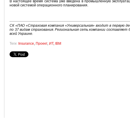
В настоящее время система уже введена в промышленную эксплуатац
новой системой операционного планирования.
СК «ПАО «Страховая компания «Универсальная» входит в первую де
по 37 видам страхования. Региональная сеть компании составляет 
всей Украине.
Теги:
Insurance
,
Проект
,
ИТ
,
IBM