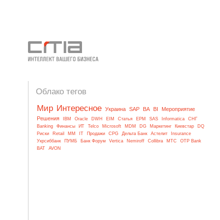
Облако тегов
Мир
Интересное
Украина
SAP
BA
BI
Мероприятие
Решения
IBM
Oracle
DWH
EIM
Статья
EPM
SAS
Informatica
СНГ
Banking
Финансы
ИТ
Telco
Microsoft
MDM
DG
Маркетинг
Киевстар
DQ
Риски
Retail
MM
IT
Продажи
CPG
Дельта Банк
Астелит
Insurance
Укрсиббанк
ПУМБ
Банк Форум
Vertica
Nemiroff
Collibra
МТС
OTP Bank
BAT
AVON