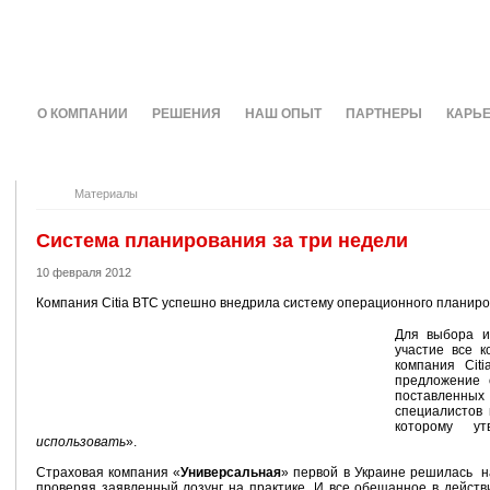
О КОМПАНИИ
РЕШЕНИЯ
НАШ ОПЫТ
ПАРТНЕРЫ
КАРЬ
Материалы
Система планирования за три недели
10 февраля 2012
Компания Citia BTC успешно внедрила систему операционного планиро
Для выбора и
участие все 
компания Citi
предложение
поставленны
специалистов 
которому ут
использовать
».
Страховая компания «
Универсальная
» первой в Украине решилась н
проверяя заявленный лозунг на практике. И все обещанное в дейст