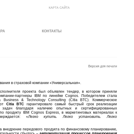
КАРТА САЙТА
ЕРА
МАТЕРИАЛЫ
КОНТАКТЫ
Версия для печати
вания в страховой компании «Универсальная».
сполнителя проекта был объявлен тендер, в котором приняли
компании-партнеры IBM по линейке Cognos. Победителем стала
a Business & Technology Consulting (Citia BTC). Коммерческое
 от
Citia BTC
гарантировало самый быстрый срок реализации
х задач благодаря наличию опытных и сертифицированных
по продукту IBM Cognos Express, в маркетинговых материалах к
верждается: «
Легко купить. Легко установить. Легко
а внедрение передового продукта по финансовому планированию,
вительности сбылось –
автоматизация процессов планирования