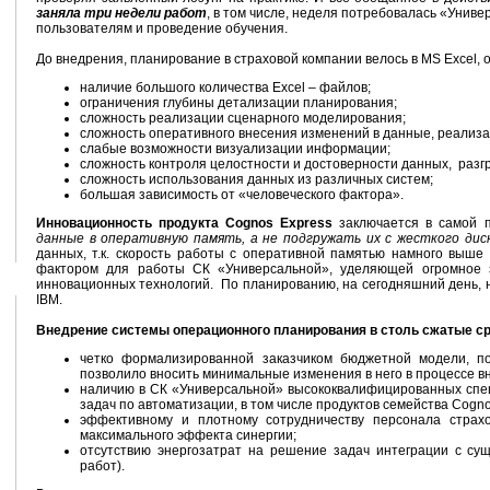
заняла три недели работ
, в том числе, неделя потребовалась «Униве
пользователям и проведение обучения.
До внедрения, планирование в страховой компании велось в MS Excel, 
наличие большого количества Excel – файлов;
ограничения глубины детализации планирования;
сложность реализации сценарного моделирования;
сложность оперативного внесения изменений в данные, реализ
слабые возможности визуализации информации;
сложность контроля целостности и достоверности данных, разгр
сложность использования данных из различных систем;
большая зависимость от «человеческого фактора».
Инновационность продукта Cognos Express
заключается в самой 
данные в оперативную память, а не подгружать их с жесткого диск
данных, т.к. скорость работы с оперативной памятью намного выше
фактором для работы СК «Универсальной», уделяющей огромное 
инновационных технологий. По планированию, на сегодняшний день, н
IBM.
Внедрение системы операционного планирования в столь сжатые ср
четко формализированной заказчиком бюджетной модели, п
позволило вносить минимальные изменения в него в процессе в
наличию в СК «Универсальной» высококвалифицированных спе
задач по автоматизации, в том числе продуктов семейства Cogno
эффективному и плотному сотрудничеству персонала страхо
максимального эффекта синергии;
отсутствию энергозатрат на решение задач интеграции с су
работ).