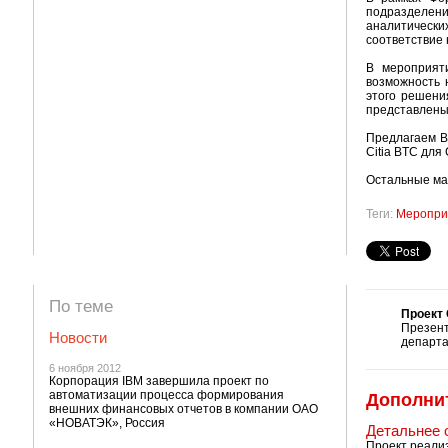
подразделени
аналитически
соответствие
В мероприят
возможность 
этого решени
представлен
Предлагаем В
Citia BTC для
Остальные ма
Теги:
Меропри
По теме
Проект 
Презен
Новости
департа
6 ноября 2012
Корпорация IBM завершила проект по
автоматизации процесса формирования
Дополни
внешних финансовых отчетов в компании ОАО
«НОВАТЭК», Россия
Детальнее 
Проект реализ