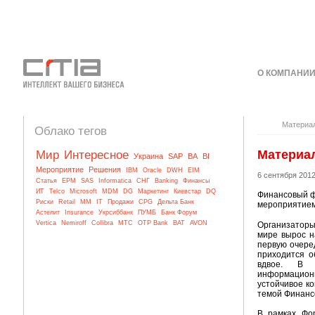
О КОМПАНИ
КОНТАКТЫ
Материа
Облако тегов
Материа
Мир
Интересное
Украина
SAP
BA
BI
Мероприятие
Решения
IBM
Oracle
DWH
EIM
6 сентября 201
Статья
EPM
SAS
Informatica
СНГ
Banking
Финансы
ИТ
Telco
Microsoft
MDM
DG
Маркетинг
Киевстар
DQ
Финансовый фо
Риски
Retail
MM
IT
Продажи
CPG
Дельта Банк
мероприятием
Астелит
Insurance
Укрсиббанк
ПУМБ
Банк Форум
Vertica
Nemiroff
Collibra
МТС
OTP Bank
BAT
AVON
Организаторы 
мире вырос н
первую очере
приходится о
вдвое. В 
информацио
устойчивое к
темой Финанс
В рамках Фо