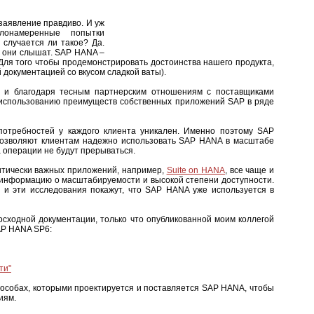
 заявление правдиво. И уж
лонамеренные попытки
случается ли такое? Да.
то они слышат. SAP HANA –
 Для того чтобы продемонстрировать достоинства нашего продукта,
й документацией со вкусом сладкой ваты).
, и благодаря тесным партнерским отношениям с поставщиками
я использованию преимуществ собственных приложений SAP в ряде
потребностей у каждого клиента уникален. Именно поэтому SAP
 позволяют клиентам надежно использовать SAP HANA в масштабе
а операции не будут прерываться.
итически важных приложений, например,
Suite on HANA
, все чаще и
, информацию о масштабируемости и высокой степени доступности.
 и эти исследования покажут, что SAP HANA уже используется в
осходной документации, только что опубликованной моим коллегой
AP HANA SP6:
ти"
способах, которыми проектируется и поставляется SAP HANA, чтобы
иям.