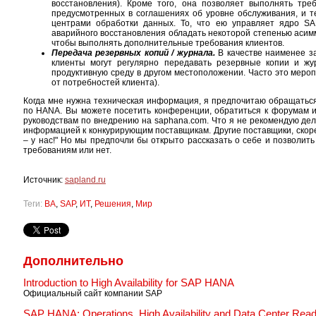
восстановления). Кроме того, она позволяет выполнять тре
предусмотренных в соглашениях об уровне обслуживания, и т
центрами обработки данных. То, что ею управляет ядро S
аварийного восстановления обладать некоторой степенью асим
чтобы выполнять дополнительные требования клиентов.
Передача резервных копий / журнала.
В качестве наименее з
клиенты могут регулярно передавать резервные копии и жу
продуктивную среду в другом местоположении. Часто это меро
от потребностей клиента).
Когда мне нужна техническая информация, я предпочитаю обращаться
по HANA. Вы можете посетить конференции, обратиться к форумам и
руководствам по внедрению на saphana.com. Что я не рекомендую де
информацией к конкурирующим поставщикам. Другие поставщики, скорее
– у нас!" Но мы предпочли бы открыто рассказать о себе и позволи
требованиям или нет.
Источник:
sapland.ru
Теги:
BA
,
SAP
,
ИТ
,
Решения
,
Мир
Дополнительно
Introduction to High Availability for SAP HANA
Официальный сайт компании SAP
SAP HANA: Operations, High Availability and Data Center Rea