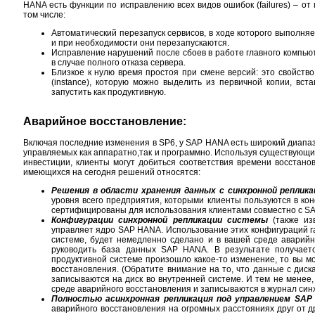
HANA есть функции по исправлению всех видов ошибок (failures) – о
том числе:
Автоматический перезапуск сервисов, в ходе которого выполня
и при необходимости они перезапускаются.
Исправление нарушений после сбоев в работе главного компью
в случае полного отказа сервера.
Близкое к нулю время простоя при смене версий: это свойств
(instance), которую можно выделить из первичной копии, вст
запустить как продуктивную.
Аварийное восстановление:
Включая последние изменения в SP6, у SAP HANA есть широкий диапа
управляемых как аппаратно,так и программно. Используя существующи
инвестиции, клиенты могут добиться соответствия времени восстано
имеющихся на сегодня решений относятся:
Решения в области хранения данных с синхронной реплик
уровня всего предприятия, которыми клиенты пользуются в ко
сертифицированы для использования клиентами совместно с S
Конфигурации синхронной репликации системы
(также из
управляет ядро SAP HANA. Использование этих конфигураций га
системе, будет немедленно сделано и в вашей среде аварийн
руководить база данных SAP HANA. В результате получаетс
продуктивной системе произошло какое-то изменение, то вы мо
восстановления. (Обратите внимание на то, что данные с диск
записываются на диск во внутренней системе. И тем не менее,
среде аварийного восстановления и записываются в журнал син
Полностью асинхронная репликация под управлением SA
аварийного восстановления на огромных расстояниях друг от д