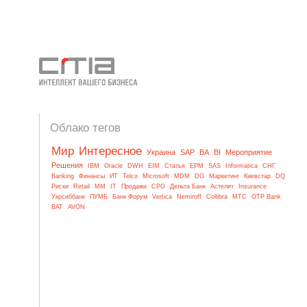
Облако тегов
Мир
Интересное
Украина
SAP
BA
BI
Мероприятие
Решения
IBM
Oracle
DWH
EIM
Статья
EPM
SAS
Informatica
СНГ
Banking
Финансы
ИТ
Telco
Microsoft
MDM
DG
Маркетинг
Киевстар
DQ
Риски
Retail
MM
IT
Продажи
CPG
Дельта Банк
Астелит
Insurance
Укрсиббанк
ПУМБ
Банк Форум
Vertica
Nemiroff
Collibra
МТС
OTP Bank
BAT
AVON