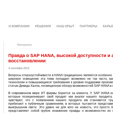
О КОМПАНИИ
РЕШЕНИЯ
НАШ ОПЫТ
ПАРТНЕРЫ
КАРЬ
Материалы
Правда о SAP HANA, высокой доступности и
восстановлении
4 сентября 2013
Вопросы отказоустойчивости в HANA традиционно являются особенно
широкое освещение эта тема попадает возможно не так часто, ка
технологии и повышающиеся требования к уровню поддержки произво
статью Девида Халла, посвященную обзору возможностей SAP HANA в 
В современном мире ИТ фирмы борются за клиента. У SAP HANA ес
которые позиционируют свой продукт как аналог нашего продукта
чувствуют, что с появлением нашего продукта им становится тр
прибегают к публичным сравнениям, в которых пытаются представи
выигрышном свете. Это давно ни для кого не новость; это просто б
представляют собой грубое искажение правды о возможностях их 