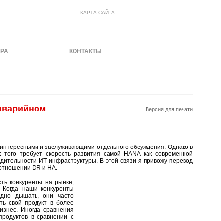
КАРТА САЙТА
ЕРА
МАТЕРИАЛЫ
КОНТАКТЫ
 аварийном
Версия для печати
 интересными и заслуживающими отдельного обсуждения. Однако в
к того требует скорость развития самой HANA как современной
дительности ИТ-инфраструктуры. В этой связи я привожу перевод
отношении DR и HA.
ть конкуренты на рынке,
. Когда наши конкуренты
удно дышать, они часто
ть свой продукт в более
изнес. Иногда сравнения
продуктов в сравнении с