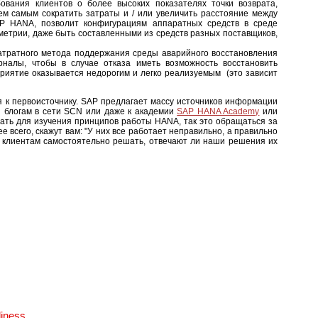
бования клиентов о более высоких показателях точки возврата,
ем самым сократить затраты и / или увеличить расстояние между
AP HANA, позволит конфигурациям аппаратных средств в среде
метрии, даже быть составленными из средств разных поставщиков,
атратного метода поддержания среды аварийного восстановления
рналы, чтобы в случае отказа иметь возможность восстановить
приятие оказывается недорогим и легко реализуемым (это зависит
 к первоисточнику. SAP предлагает массу источников информации
 блогам в сети SCN или даже к академии
SAP HANA Academy
или
лать для изучения принципов работы HANA, так это обращаться за
 всего, скажут вам: "У них все работает неправильно, а правильно
ть клиентам самостоятельно решать, отвечают ли наши решения их
diness