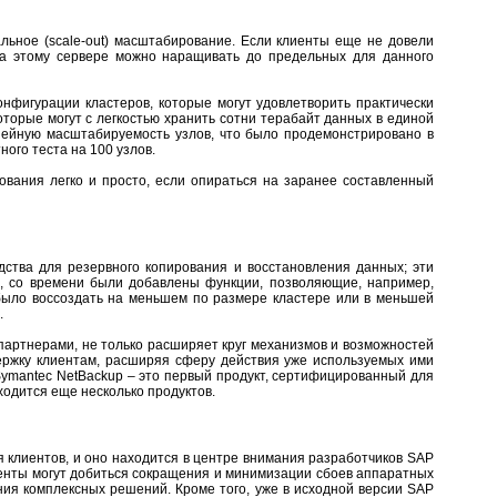
альное (scale-out) масштабирование. Если клиенты еще не довели
на этому сервере можно наращивать до предельных для данного
онфигурации кластеров, которые могут удовлетворить практически
оторые могут с легкостью хранить сотни терабайт данных в единой
ейную масштабируемость узлов, что было продемонстрировано в
ого теста на 100 узлов.
вания легко и просто, если опираться на заранее составленный
тва для резервного копирования и восстановления данных; эти
го, со времени были добавлены функции, позволяющие, например,
было воссоздать на меньшем по размере кластере или в меньшей
.
 партнерами, не только расширяет круг механизмов и возможностей
ержку клиентам, расширяя сферу действия уже используемых ими
Symantec NetBackup – это первый продукт, сертифицированный для
одится еще несколько продуктов.
ля клиентов, и оно находится в центре внимания разработчиков SAP
иенты могут добиться сокращения и минимизации сбоев аппаратных
ния комплексных решений. Кроме того, уже в исходной версии SAP