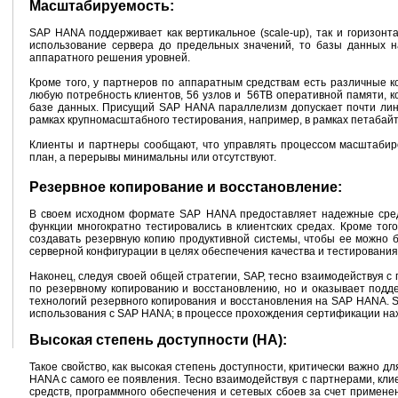
Масштабируемость:
SAP HANA поддерживает как вертикальное (scale-up), так и горизонт
использование сервера до предельных значений, то базы данных 
аппаратного решения уровней.
Кроме того, у партнеров по аппаратным средствам есть различные к
любую потребность клиентов, 56 узлов и 56TB оперативной памяти, к
базе данных. Присущий SAP HANA параллелизм допускает почти лин
рамках крупномасштабного тестирования, например, в рамках петабайтн
Клиенты и партнеры сообщают, что управлять процессом масштабиро
план, а перерывы минимальны или отсутствуют.
Резервное копирование и восстановление:
В своем исходном формате SAP HANA предоставляет надежные средс
функции многократно тестировались в клиентских средах. Кроме то
создавать резервную копию продуктивной системы, чтобы ее можно 
серверной конфигурации в целях обеспечения качества и тестирования
Наконец, следуя своей общей стратегии, SAP, тесно взаимодействуя с
по резервному копированию и восстановлению, но и оказывает подд
технологий резервного копирования и восстановления на SAP HANA. 
использования с SAP HANA; в процессе прохождения сертификации нах
Высокая степень доступности (HA):
Такое свойство, как высокая степень доступности, критически важно д
HANA с самого ее появления. Тесно взаимодействуя с партнерами, кл
средств, программного обеспечения и сетевых сбоев за счет примене