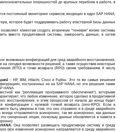
т малозначительных погрешностей до крупных перебоев в работе, в
ется постоянный мониторинг сервисов, входящих в ядро SAP HANA,
тера, которое будет поддерживать работу кластерной базы данных
о позволяет клиентам создать вторичную "теневую" копию системы
авить вместо продуктивной системы, заморозить данные, а затем
зон возможных конфигураций для сред аварийного восстановления,
е на сегодня возможности решений, а также осуществив некоторые
вления (RTO) и точки возврата (RPO) своим требованиям. К числу
ацией
– HP, IBM, Hitachi, Cisco и Fujitsu. Это те же самые решения
нфигурациях, построенных не на SAP HANA, но эти решения также
AP HANA.
вестной как "репликация программного обеспечения"), которыми
рантирует, что любое изменение, которое сделано в продуктивной
ого восстановления, и этим процессом от начала до конца будет
я конфигурация с нулевой точкой возврата (zero-RPO). Если в
жете быть уверены в том, что оно отражено и в среде аварийного
а всегда отправляются асинхронно, так же асинхронно, как данные
 это синхронная опция, поскольку данные обновляются в памяти в
хронно).
P HANA
.
Она позволяет размещать продуктивную систему и среду
руга (все изменения асинхронно направляются в среду аварийного