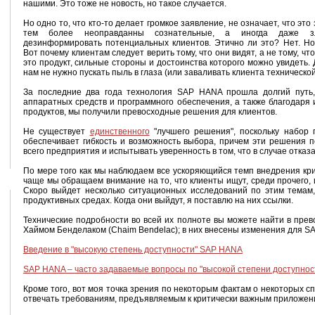
нашими. Это тоже не новость, но такое случается.
Но одно то, что кто-то делает громкое заявление, не означает, что это
тем более неоправданны сознательные, а иногда даже з
дезинформировать потенциальных клиентов. Этично ли это? Нет. Но 
Вот почему клиентам следует верить тому, что они видят, а не тому, ч
это продукт, сильные стороны и достоинства которого можно увидеть.
нам не нужно пускать пыль в глаза (или заваливать клиента техническо
За последние два года технология SAP HANA прошла долгий путь
аппаратных средств и программного обеспечения, а также благодар
продуктов, мы получили превосходные решения для клиентов.
Не существует
единственного
"лучшего решения", поскольку набор 
обеспечивает гибкость и возможность выбора, причем эти решения
всего предприятия и испытывать уверенность в том, что в случае отказ
По мере того как мы наблюдаем все ускоряющийся темп внедрения кр
чаще мы обращаем внимание на то, что клиенты ищут, среди прочего
Скоро выйдет несколько ситуационных исследований по этим темам,
продуктивных средах. Когда они выйдут, я поставлю на них ссылки.
Технические подробности во всей их полноте вы можете найти в прев
Хаймом Бенделаком (Chaim Bendelac); в них внесены изменения для S
Введение в "высокую степень доступности" SAP HANA
SAP HANA – часто задаваемые вопросы по "высокой степени доступнос
Кроме того, вот моя точка зрения по некоторым фактам о некоторых 
отвечать требованиям, предъявляемым к критически важным приложен